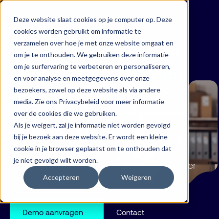
Deze website slaat cookies op je computer op. Deze
cookies worden gebruikt om informatie te
verzamelen over hoe je met onze website omgaat en
Organisaties behalen
om je te onthouden. We gebruiken deze informatie
geen doelen.
Mensen
om je surfervaring te verbeteren en personaliseren,
en voor analyse en meetgegevens over onze
wel.
bezoekers, zowel op deze website als via andere
media. Zie ons Privacybeleid voor meer informatie
Betrokken mensen. Hogere prestaties.
over de cookies die we gebruiken.
Als je weigert, zal je informatie niet worden gevolgd
Groeiend talent.
Dialog geeft
bij je bezoek aan deze website. Er wordt een kleine
leidinggevenden de inzichten en tools om
cookie in je browser geplaatst om te onthouden dat
je niet gevolgd wilt worden.
mensen centraal te zetten. Niet één keer per
Accepteren
Weigeren
jaar, maar elke dag.
Demo aanvragen
Contact