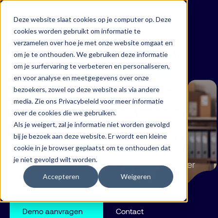
Deze website slaat cookies op je computer op. Deze
cookies worden gebruikt om informatie te
verzamelen over hoe je met onze website omgaat en
Organisaties behalen
om je te onthouden. We gebruiken deze informatie
geen doelen.
Mensen
om je surfervaring te verbeteren en personaliseren,
en voor analyse en meetgegevens over onze
wel.
bezoekers, zowel op deze website als via andere
media. Zie ons Privacybeleid voor meer informatie
Betrokken mensen. Hogere prestaties.
over de cookies die we gebruiken.
Als je weigert, zal je informatie niet worden gevolgd
Groeiend talent.
Dialog geeft
bij je bezoek aan deze website. Er wordt een kleine
leidinggevenden de inzichten en tools om
cookie in je browser geplaatst om te onthouden dat
je niet gevolgd wilt worden.
mensen centraal te zetten. Niet één keer per
Accepteren
Weigeren
jaar, maar elke dag.
Demo aanvragen
Contact